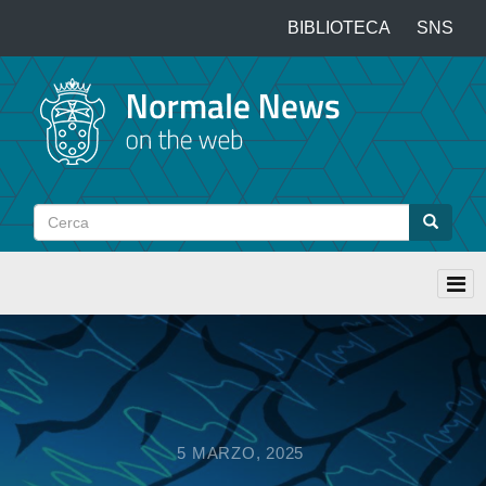
Salta
BIBLIOTECA
SNS
Top
al
contenuto
menu
principale
Cerca
Cerca
5 MARZO, 2025