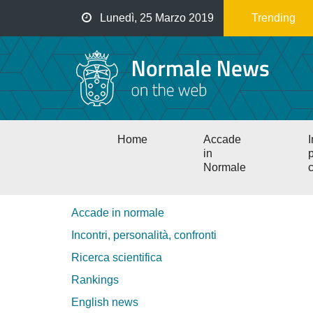
Salta
Lunedì, 25 Marzo 2019
Trending
al
contenuto
principale
Main
Home
Accade
I
navigation
in
p
Normale
c
Accade in normale
Incontri, personalità, confronti
Ricerca scientifica
Rankings
English news