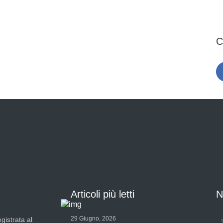
C
Articoli più letti
N
29 Giugno, 2026
gistrata al