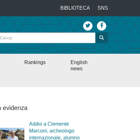
…
BIBLIOTECA
SNS
Top
menu
Cerca
Cerca
Rankings
English
news
n evidenza
Addio a Clemente
Marconi, archeologo
internazionale, alumno