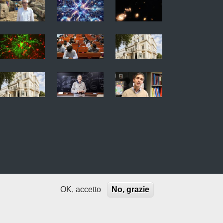
OK, accetto
No, grazie