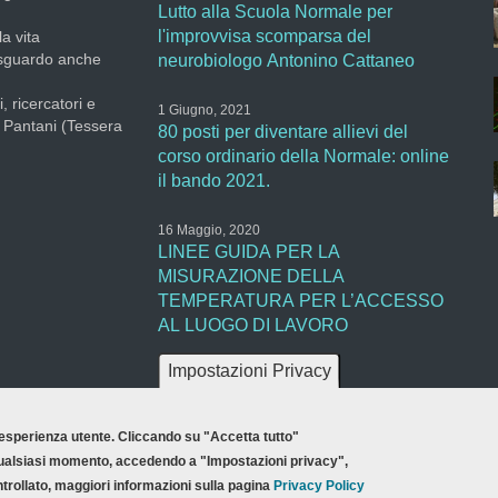
Lutto alla Scuola Normale per
l'improvvisa scomparsa del
la vita
 sguardo anche
neurobiologo Antonino Cattaneo
, ricercatori e
1 Giugno, 2021
a Pantani (Tessera
80 posti per diventare allievi del
corso ordinario della Normale: online
il bando 2021.
16 Maggio, 2020
LINEE GUIDA PER LA
MISURAZIONE DELLA
TEMPERATURA PER L’ACCESSO
AL LUOGO DI LAVORO
Impostazioni Privacy
a esperienza utente. Cliccando su "Accetta tutto"
ione
Accessibilità
Mappa del sito
 In qualsiasi momento, accedendo a "Impostazioni privacy",
trollato, maggiori informazioni sulla pagina
Privacy Policy