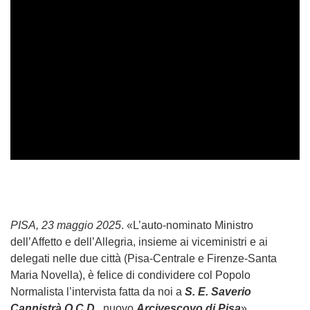
PISA, 23 maggio 2025
. «L’auto-nominato Ministro
dell’Affetto e dell’Allegria, insieme ai viceministri e ai
delegati nelle due città (Pisa-Centrale e Firenze-Santa
Maria Novella), è felice di condividere col Popolo
Normalista l’intervista fatta da noi a
S. E. Saverio
Cannistrà O.C.D.
, nuovo
Arcivescovo di Pisa
».