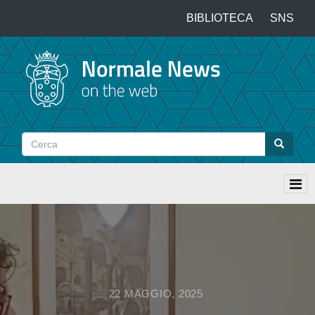
Salta
BIBLIOTECA
SNS
Top
al
contenuto
menu
principale
Cerca
Cerca
22 MAGGIO, 2025