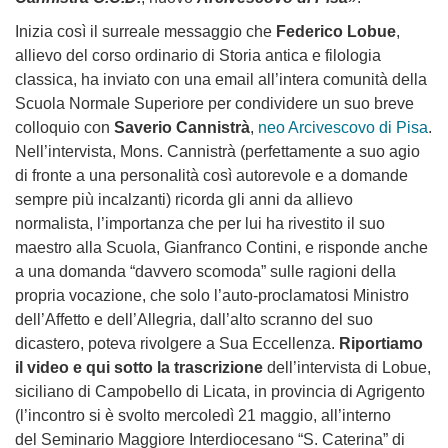
Inizia così il surreale messaggio che
Federico Lobue
,
allievo del corso ordinario di Storia antica e filologia
classica, ha inviato con una email all’intera comunità della
Scuola Normale Superiore per condividere un suo breve
colloquio con
Saverio Cannistrà
,
neo Arcivescovo di Pisa
.
Nell’intervista, Mons. Cannistrà (perfettamente a suo agio
di fronte a una personalità così autorevole e a domande
sempre più incalzanti) ricorda gli anni da allievo
normalista, l’importanza che per lui ha rivestito il suo
maestro alla Scuola, Gianfranco Contini, e risponde anche
a una domanda
“davvero scomoda” sulle ragioni della
propria vocazione,
che solo l’auto-proclamatosi Ministro
dell’Affetto e dell’Allegria, dall’alto scranno del suo
dicastero, poteva rivolgere a Sua Eccellenza.
Riportiamo
il video e qui sotto la trascrizione
dell’intervista di Lobue,
siciliano di Campobello di Licata, in provincia di Agrigento
(l’incontro si è svolto mercoledì 21 maggio, all’interno
del
Seminario Maggiore Interdiocesano “S. Caterina” di