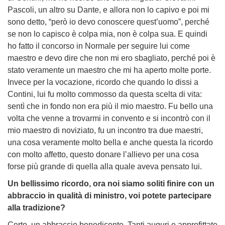
Pascoli, un altro su Dante, e allora non lo capivo e poi mi
sono detto, “però io devo conoscere quest’uomo”, perché
se non lo capisco è colpa mia, non è colpa sua. E quindi
ho fatto il concorso in Normale per seguire lui come
maestro e devo dire che non mi ero sbagliato, perché poi è
stato veramente un maestro che mi ha aperto molte porte.
Invece per la vocazione, ricordo che quando lo dissi a
Contini, lui fu molto commosso da questa scelta di vita:
sentì che in fondo non era più il mio maestro. Fu bello una
volta che venne a trovarmi in convento e si incontrò con il
mio maestro di noviziato, fu un incontro tra due maestri,
una cosa veramente molto bella e anche questa la ricordo
con molto affetto, questo donare l’allievo per una cosa
forse più grande di quella alla quale aveva pensato lui.
Un bellissimo ricordo, ora noi siamo soliti finire con un
abbraccio in qualità di ministro, voi potete partecipare
alla tradizione?
Certo, un abbraccio benedicente. Tanti auguri e approfittate