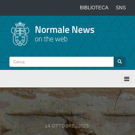
Salta
BIBLIOTECA
SNS
Top
al
contenuto
menu
principale
Cerca
Cerca
14 OTTOBRE, 2025