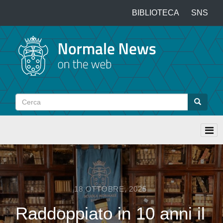
Salta
BIBLIOTECA
SNS
Top
al
contenuto
menu
principale
Cerca
Cerca
18 OTTOBRE, 2025
Raddoppiato in 10 anni il