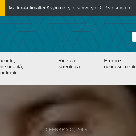
Matter-Antimatter Asymmetry: discovery of CP violation in
ncontri,
Ricerca
Premi e
ersonalità,
scientifica
riconoscimenti
onfronti
3 FEBBRAIO, 2009