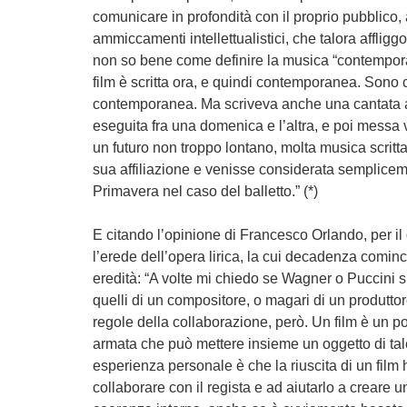
comunicare in profondità con il proprio pubblico, 
ammiccamenti intellettualistici, che talora afflig
non so bene come definire la musica “contempora
film è scritta ora, e quindi contemporanea. Sono
contemporanea. Ma scriveva anche una cantata all
eseguita fra una domenica e l’altra, e poi messa 
un futuro non troppo lontano, molta musica scritt
sua affiliazione e venisse considerata semplice
Primavera nel caso del balletto.” (*)
E citando l’opinione di Francesco Orlando, per il
l’erede dell’opera lirica, la cui decadenza cominci
eredità: “A volte mi chiedo se Wagner o Puccini si
quelli di un compositore, o magari di un produtto
regole della collaborazione, però. Un film è un p
armata che può mettere insieme un oggetto di tal
esperienza personale è che la riuscita di un film h
collaborare con il regista e ad aiutarlo a creare