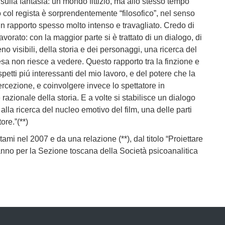
ulla fantasia: un mondo fittizio, ma allo stesso tempo
 col regista è sorprendentemente “filosofico”, nel senso
n rapporto spesso molto intenso e travagliato. Credo di
lavorato: con la maggior parte si è trattato di un dialogo, di
no visibili, della storia e dei personaggi, una ricerca del
sa non riesce a vedere. Questo rapporto tra la finzione e
 aspetti piú interessanti del mio lavoro, e del potere che la
ercezione, e coinvolgere invece lo spettatore in
azionale della storia. E a volte si stabilisce un dialogo
 alla ricerca del nucleo emotivo del film, una delle parti
ore.”(**)
atami nel 2007 e da una relazione (**), dal titolo “Proiettare
anno per la Sezione toscana della Società psicoanalitica