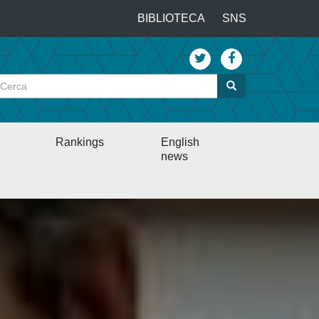
…
BIBLIOTECA
SNS
Top
menu
Cerca
Cerca
Rankings
English
news