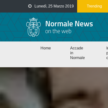
Salta
Lunedì, 25 Marzo 2019
Trending
al
contenuto
principale
Main
Home
Accade
I
navigation
in
p
Normale
c