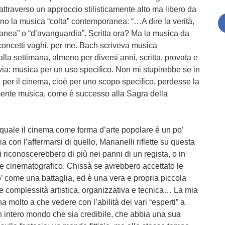
attraverso un approccio stilisticamente alto ma libero da
gono la musica “colta” contemporanea: “…A dire la verità,
nea” o “d’avanguardia”. Scritta ora? Ma la musica da
 concetti vaghi, per me. Bach scriveva musica
a settimana, almeno per diversi anni, scritta, provata e
via: musica per un uso specifico. Non mi stupirebbe se in
a per il cinema, cioè per uno scopo specifico, perdesse la
mente musica, come è successo alla Sagra della
 quale il cinema come forma d’arte popolare è un po’
a con l’affermarsi di quello, Marianelli riflette su questa
 riconoscerebbero di più nei panni di un regista, o in
re cinematografico. Chissà se avrebbero accettato le
o’ come una battaglia, ed è una vera e propria piccola
e complessità artistica, organizzativa e tecnica… La mia
a molto a che vedere con l’abilità dei vari “esperti” a
 un intero mondo che sia credibile, che abbia una sua