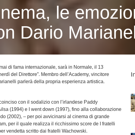
cinema, le emozio
on Dario Marianel
ai di fama internazionale, sarà in Normale, il 13
I
nerdì del Direttore”. Membro dell’Academy, vincitore
ianelli parlerà della propria esperienza artistica.
coinciso con il sodalizio con l’irlandese Paddy
Ailsa (1994) e I went down (1997), fino alla collaborazione
o (2002), – per poi avvicinarsi al cinema di grande
m, per il quale realizza il ricchissimo score de I fratelli
er vendetta scritto dai fratelli Wachowski.