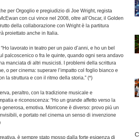
he per Orgoglio e pregiudizio di Joe Wright, regista
 McEwan con cui vince nel 2008, oltre all’Oscar, il Golden
rutto della collaborazione con Wright è la partitura
 proiettato anche in Italia.
ra: “Ho lavorato in teatro per un paio d’anni, e ho un bel
ul palcoscenico o fra le quinte, quando ogni sera andavo
 manciata di altri musicisti. I problemi della scrittura
one, o per cinema: superare l’impatto col foglio bianco e
a struttura e con il ritmo della storia.” (*)
rva, peraltro, con la tradizione musicale e
mpatia e riconoscenza: “Ho un grande affetto verso la
vo generosa, emotiva. Morricone è diverso: provo piú un
 invisibili, e portato nel cinema un senso di invenzione
)
C
 creativa, è sempre stato mosso dalla forte esigenza di