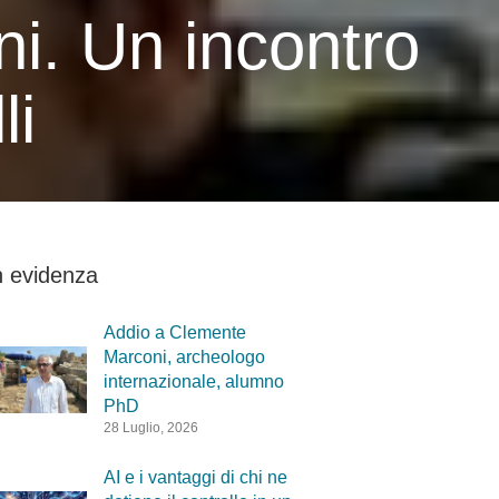
ni. Un incontro
li
n evidenza
Addio a Clemente
Marconi, archeologo
internazionale, alumno
PhD
28 Luglio, 2026
AI e i vantaggi di chi ne