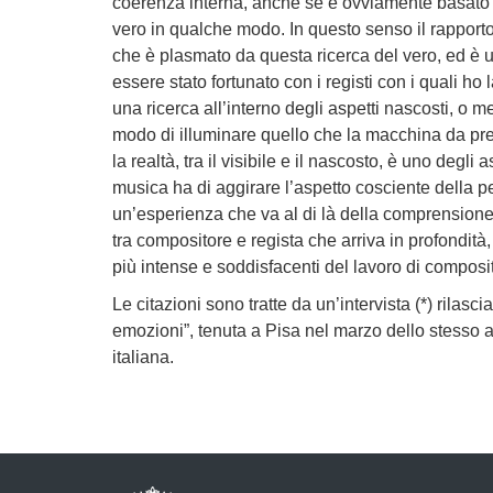
coerenza interna, anche se è ovviamente basato s
vero in qualche modo. In questo senso il rapporto
che è plasmato da questa ricerca del vero, ed è u
essere stato fortunato con i registi con i quali ho 
una ricerca all’interno degli aspetti nascosti, o me
modo di illuminare quello che la macchina da pre
la realtà, tra il visibile e il nascosto, è uno degli
musica ha di aggirare l’aspetto cosciente della p
un’esperienza che va al di là della comprensione r
tra compositore e regista che arriva in profondità,
più intense e soddisfacenti del lavoro di composit
Le citazioni sono tratte da un’intervista (*) rilasci
emozioni”, tenuta a Pisa nel marzo dello stesso 
italiana.