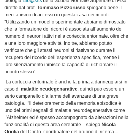
biologia
Bio@sns
della Scuola Normale Superiore di Pisa
diretto dal prof.
Tommaso Pizzorusso
spiegano bene il
meccanismo di accesso in questa casa dei ricordi:
“Utilizzando un modello sperimentale abbiamo dimostrato
che la formazione dei ricordi è associata all’aumento del
numero di neuroni attivi nella corteccia entorinale, oltre che
a una loro maggiore attività. Inoltre, abbiamo potuto
verificare che gli stessi neuroni si riattivano durante il
recupero del ricordo dell’esperienza specifica, mentre il
loro silenziamento inibisce la capacità di richiamare il
ricordo stesso”.
La corteccia entorinale è anche la prima a danneggiarsi in
caso di
malattie neudegenarative
, quindi può essere un
serio campanello d’allarme dell’avanzare di una grave
patologia. “Il deterioramento della memoria episodica è
uno dei primi segnali di malattie neurodegenerative come
l’Alzheimer
ed è spesso accompagnato da alterazioni nella
funzionalità di questa area cerebrale
– spiega
Nicola
Origlia
del Cnr-In, coordinatore del gruppo di ricerca –