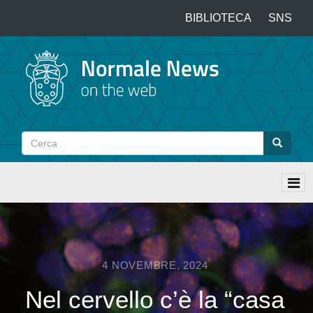
Salta
BIBLIOTECA
SNS
Top
al
contenuto
menu
principale
Cerca
Cerca
4 NOVEMBRE, 2024
Nel cervello c’è la “casa