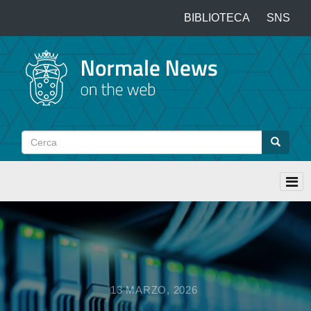
Salta
BIBLIOTECA
SNS
Top
al
contenuto
menu
principale
Cerca
Cerca
13 MARZO, 2026