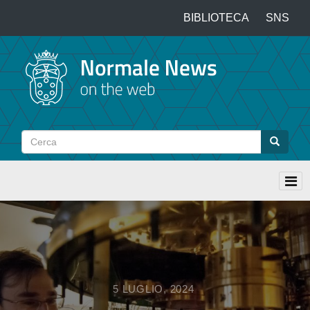
Salta
BIBLIOTECA
SNS
Top
al
contenuto
menu
principale
Cerca
Cerca
5 LUGLIO, 2024