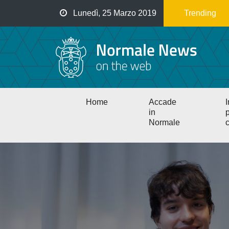
Salta
Lunedì, 25 Marzo 2019
Trending
al
contenuto
principale
Main
Home
Accade
I
navigation
in
p
Normale
c