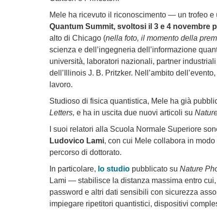
Mele ha ricevuto il riconoscimento — un trofeo e
Quantum Summit, svoltosi il 3 e 4 novembre pr
alto di Chicago (
nella foto, il momento della pre
scienza e dell’ingegneria dell’informazione quant
università, laboratori nazionali, partner industriali
dell’Illinois J. B. Pritzker. Nell’ambito dell’event
lavoro.
Studioso di fisica quantistica, Mele ha già pubblic
Letters,
e ha in uscita due nuovi articoli su
Natur
I suoi relatori alla Scuola Normale Superiore sono 
Ludovico Lami
, con cui Mele collabora in modo c
percorso di dottorato.
In particolare,
lo studio
pubblicato su
Nature Pho
Lami — stabilisce la distanza massima entro cui, n
password e altri dati sensibili con sicurezza assol
impiegare ripetitori quantistici, dispositivi comple