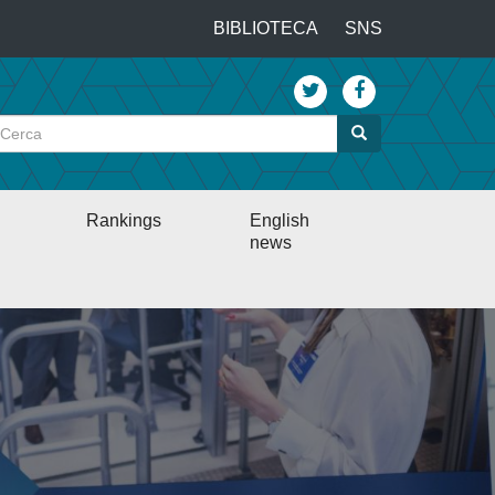
…
BIBLIOTECA
SNS
Top
menu
Cerca
Cerca
Rankings
English
news