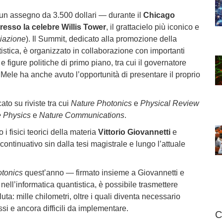
 un assegno da 3.500 dollari — durante il
Chicago
esso la celebre Willis Tower
, il grattacielo più iconico e
miazione
). Il Summit, dedicato alla promozione della
istica, è organizzato in collaborazione con importanti
 e figure politiche di primo piano, tra cui il governatore
o, Mele ha anche avuto l’opportunità di presentare il proprio
ato su riviste tra cui
Nature Photonics
e
Physical Review
e Physics
e
Nature Communications
.
i fisici teorici della materia
Vittorio Giovannetti
e
ontinuativo sin dalla tesi magistrale e lungo l’attuale
tonics
quest’anno — firmato insieme a Giovannetti e
ell’informatica quantistica, è possibile trasmettere
uta: mille chilometri, oltre i quali diventa necessario
ssi e ancora difficili da implementare.
C