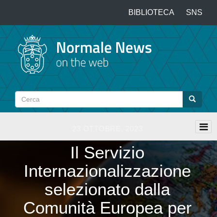
Salta
BIBLIOTECA
SNS
Top
al
contenuto
menu
principale
Cerca
Cerca
23 OTTOBRE, 2023
Il Servizio
Internazionalizzazione
selezionato dalla
Comunità Europea per