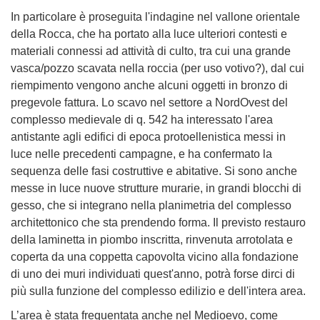
In particolare è proseguita l'indagine nel vallone orientale
della Rocca, che ha portato alla luce ulteriori contesti e
materiali connessi ad attività di culto, tra cui
una grande
vasca/pozzo scavata nella roccia (per uso votivo?)
, dal cui
riempimento vengono anche alcuni oggetti in bronzo di
pregevole fattura. Lo scavo nel settore a NordOvest del
complesso medievale di q. 542 ha interessato l'area
antistante agli edifici di epoca protoellenistica messi in
luce nelle precedenti campagne, e ha confermato la
sequenza delle fasi costruttive e abitative. Si sono anche
messe in luce nuove strutture murarie, in grandi blocchi di
gesso, che si integrano nella planimetria del complesso
architettonico che sta prendendo forma. Il previsto restauro
della laminetta in piombo inscritta, rinvenuta arrotolata e
coperta da una coppetta capovolta vicino alla fondazione
di uno dei muri individuati quest'anno, potrà forse dirci di
più sulla funzione del complesso edilizio e dell'intera area.
L’area è stata frequentata anche nel Medioevo, come