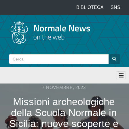
Salta
BIBLIOTECA
SNS
Top
al
contenuto
menu
principale
Cerca
Cerca
7 NOVEMBRE, 2023
Missioni archeologiche
della Scuola Normale in
Sicilia: nuove scoperte e