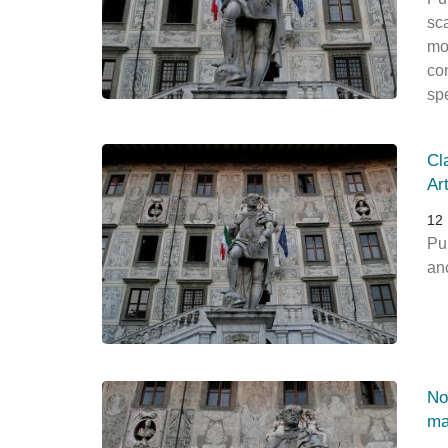
sca
mo
con
sp
Cl
Ar
12
Pu
an
No
ma