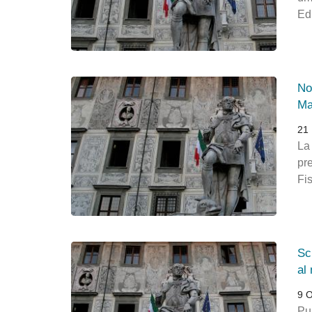
Ed
No
Ma
21
La
pr
Fi
Sc
al
9 O
Pu