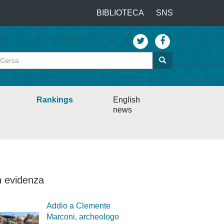
…
BIBLIOTECA
SNS
Top
menu
Cerca
Cerca
Rankings
English
news
n evidenza
Addio a Clemente
Marconi, archeologo