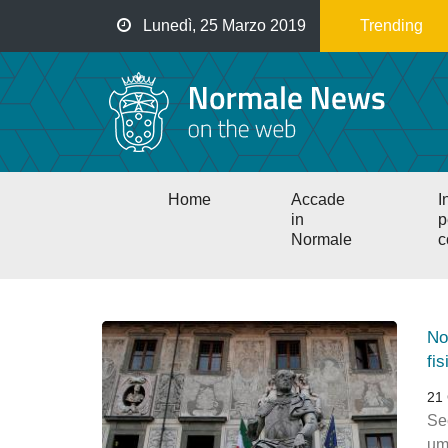
Salta
Lunedì, 25 Marzo 2019
Trending
al
contenuto
principale
Main
Home
Accade
I
navigation
in
p
Normale
c
No
fi
21
Se
uma