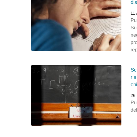
di
11 
Pu
Su
neg
pro
re
Sc
ri
ch
26 
Pub
del