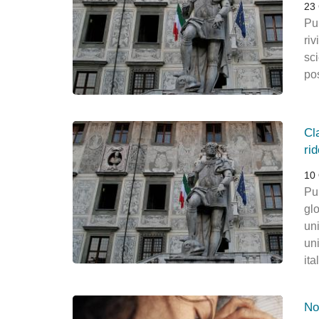
23
Pub
riv
sc
pos
Cl
ri
10 
Pu
gl
un
un
ita
No