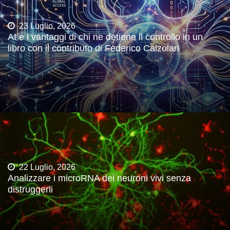
23 Luglio, 2026
AI e i vantaggi di chi ne detiene il controllo in un
libro con il contributo di Federico Calzolari
22 Luglio, 2026
Analizzare i microRNA dei neuroni vivi senza
distruggerli